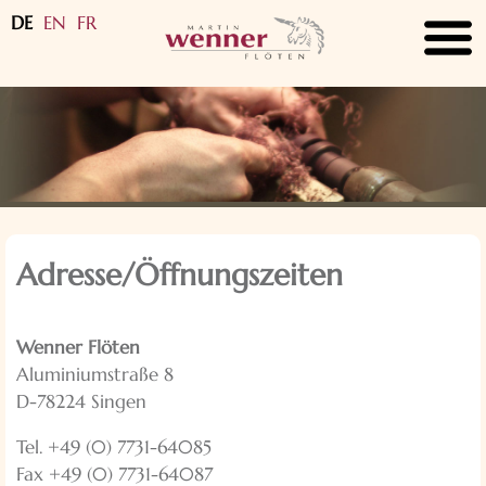
DE
EN
FR
submenu
submenu
submenu
submenu
submenu
Adresse/Öffnungszeiten
submenu
Wenner Flöten
Aluminiumstraße 8
D-78224 Singen
Tel. +49 (0) 7731-64085
Fax +49 (0) 7731-64087