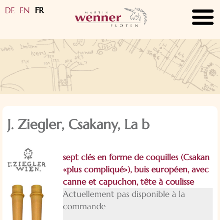
DE
EN
FR
submenu
submenu
submenu
submenu
submenu
submenu
submenu
submenu
submenu
J. Ziegler, Csakany, La b
submenu
sept clés en forme de coquilles (Csakan
submenu
«plus compliqué»), buis européen, avec
canne et capuchon, tête à coulisse
Actuellement pas disponible à la
commande