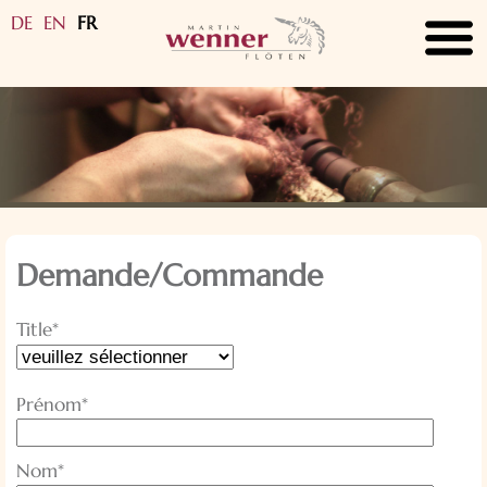
DE
EN
FR
submenu
submenu
submenu
submenu
submenu
Demande/Commande
submenu
Champ
Title
*
obligatoire
submenu
Champ
Prénom
*
obligatoire
Champ
Nom
*