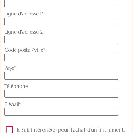
obligatoire
Champ
Ligne d'adresse 1
*
obligatoire
Ligne d'adresse 2
Champ
Code postal/Ville
*
obligatoire
Champ
Pays
*
obligatoire
Téléphone
Champ
E-Mail
*
obligatoire
Je suis intéressé(e) pour l'achat d'un instrument.